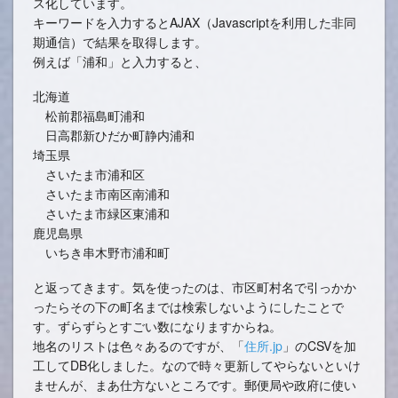
ス化しています。
キーワードを入力するとAJAX（Javascriptを利用した非同
期通信）で結果を取得します。
例えば「浦和」と入力すると、
北海道
松前郡福島町浦和
日高郡新ひだか町静内浦和
埼玉県
さいたま市浦和区
さいたま市南区南浦和
さいたま市緑区東浦和
鹿児島県
いちき串木野市浦和町
と返ってきます。気を使ったのは、市区町村名で引っかか
ったらその下の町名までは検索しないようにしたことで
す。ずらずらとすごい数になりますからね。
地名のリストは色々あるのですが、「
住所.jp
」のCSVを加
工してDB化しました。なので時々更新してやらないといけ
ませんが、まあ仕方ないところです。郵便局や政府に使い