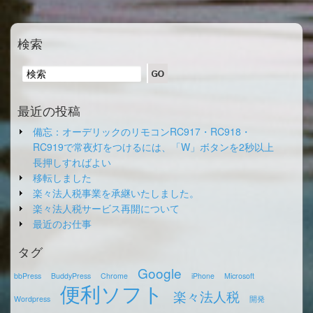
検索
最近の投稿
備忘：オーデリックのリモコンRC917・RC918・
RC919で常夜灯をつけるには、「W」ボタンを2秒以上
長押しすればよい
移転しました
楽々法人税事業を承継いたしました。
楽々法人税サービス再開について
最近のお仕事
タグ
Google
bbPress
BuddyPress
Chrome
iPhone
Microsoft
便利ソフト
楽々法人税
Wordpress
開発