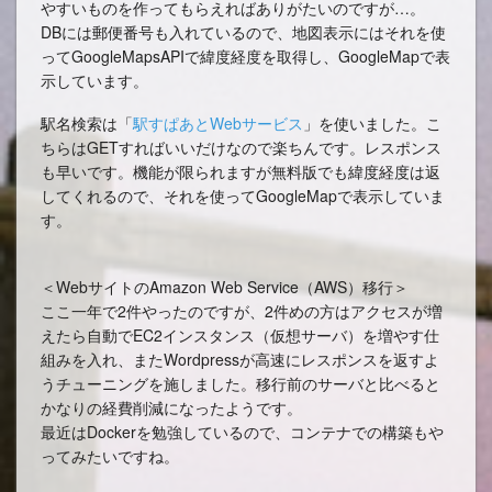
やすいものを作ってもらえればありがたいのですが…。
DBには郵便番号も入れているので、地図表示にはそれを使
ってGoogleMapsAPIで緯度経度を取得し、GoogleMapで表
示しています。
駅名検索は「
駅すぱあとWebサービス
」を使いました。こ
ちらはGETすればいいだけなので楽ちんです。レスポンス
も早いです。機能が限られますが無料版でも緯度経度は返
してくれるので、それを使ってGoogleMapで表示していま
す。
＜WebサイトのAmazon Web Service（AWS）移行＞
ここ一年で2件やったのですが、2件めの方はアクセスが増
えたら自動でEC2インスタンス（仮想サーバ）を増やす仕
組みを入れ、またWordpressが高速にレスポンスを返すよ
うチューニングを施しました。移行前のサーバと比べると
かなりの経費削減になったようです。
最近はDockerを勉強しているので、コンテナでの構築もや
ってみたいですね。