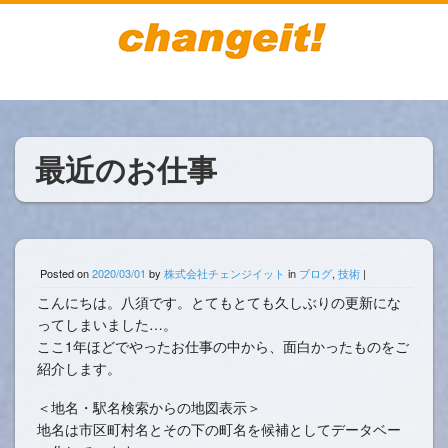
最近のお仕事
Posted on
2020/03/01
by
株式会社チェンジイット
in
ブログ
,
技術
|
こんにちは。八須です。とてもとても久しぶりの更新にな
ってしまいました…。
ここ1年ほどでやったお仕事の中から、面白かったものをご
紹介します。
＜地名・駅名検索からの地図表示＞
地名は市区町村名とその下の町名を候補としてデータベー